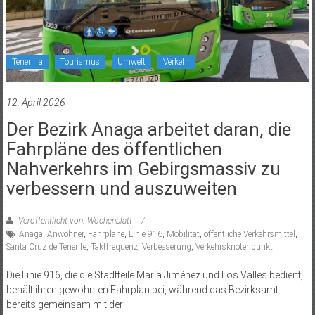
Teneriffa
Tourismus
Umwelt
Verkehr
12. April 2026
Der Bezirk Anaga arbeitet daran, die
Fahrpläne des öffentlichen
Nahverkehrs im Gebirgsmassiv zu
verbessern und auszuweiten
Veröffentlicht von: Wochenblatt
Anaga
,
Anwohner
,
Fahrpläne
,
Linie 916
,
Mobilität
,
öffentliche Verkehrsmittel
,
Santa Cruz de Tenerife
,
Taktfrequenz
,
Verbesserung
,
Verkehrsknotenpunkt
Die Linie 916, die die Stadtteile María Jiménez und Los Valles bedient,
behält ihren gewohnten Fahrplan bei, während das Bezirksamt
bereits gemeinsam mit der