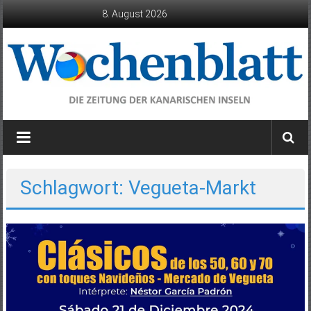
Zum
8. August 2026
Inhalt
springen
Wochenblatt
die
Zeitung
der
Schlagwort: Vegueta-Markt
Kanarischen
Inseln