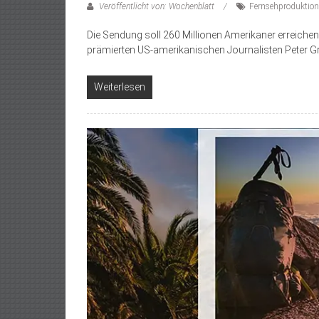
Veröffentlicht von: Wochenblatt
Fernsehproduktion
Die Sendung soll 260 Millionen Amerikaner erreich
prämierten US-amerikanischen Journalisten Peter 
Weiterlesen