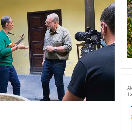
AK
16