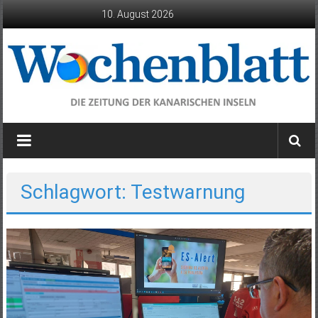
Zum
10. August 2026
Inhalt
springen
Wochenblatt
die
Zeitung
der
Schlagwort: Testwarnung
Kanarischen
Inseln