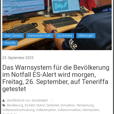
Gran Canaria
Kanarische Inseln
La Gomera
Meldungen
Teneriffa
25. September 2025
Das Warnsystem für die Bevölkerung
im Notfall ES-Alert wird morgen,
Freitag, 26. September, auf Teneriffa
getestet
Veröffentlicht von: Wochenblatt
Bevölkerung
,
ES-Alert
,
Notruf
,
Sicherheit
,
Simulation
,
Testwarnung
,
Vulkanausbruchsübung
,
Vulkaneruption
,
Vulkansimulation
,
Warnsystem
,