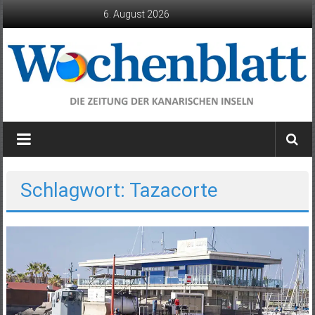
Zum
6. August 2026
Inhalt
springen
Wochenblatt
die
Zeitung
der
Schlagwort: Tazacorte
Kanarischen
Inseln