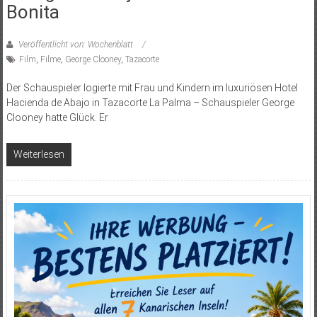
Bonita
Veröffentlicht von: Wochenblatt
Film
,
Filme
,
George Clooney
,
Tazacorte
Der Schauspieler logierte mit Frau und Kindern im luxuriösen Hotel
Hacienda de Abajo in Tazacorte La Palma – Schauspieler George
Clooney hatte Glück. Er
Weiterlesen