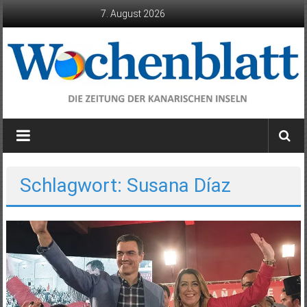
Zum
7. August 2026
Inhalt
springen
Wochenblatt
die
Zeitung
der
Schlagwort: Susana Díaz
Kanarischen
Inseln