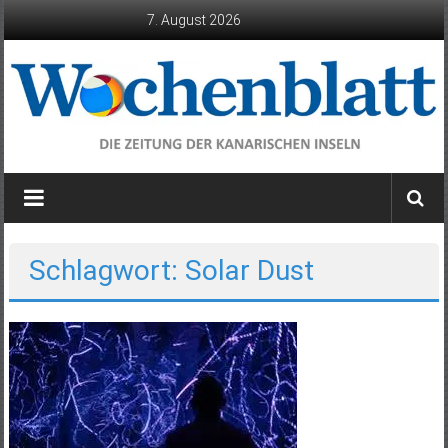
Zum
7. August 2026
Inhalt
springen
Wochenblatt
die
Zeitung
der
Schlagwort: Solar Dust
Kanarischen
Inseln