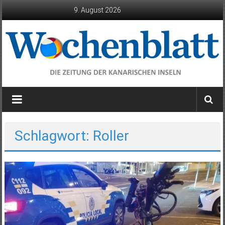
Zum
9. August 2026
Inhalt
springen
Wochenblatt
die
Zeitung
der
Schlagwort: Roller
Kanarischen
Inseln