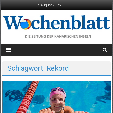
Zum
7. August 2026
Inhalt
springen
Wochenblatt
die
Zeitung
der
Schlagwort: Rekord
Kanarischen
Inseln