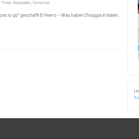
 Times
,
Reisezielen
,
Tourismus
aces to go“ geschafft El Hierro – Was haben Chioggia in Italien,
Le
Ki