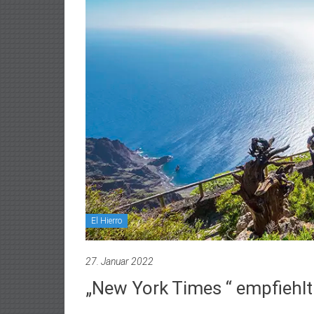
El Hierro
27. Januar 2022
„New York Times “ empfiehlt E