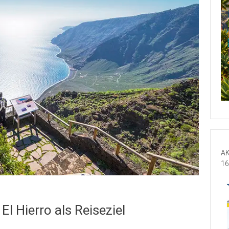
AK
16
l Hierro als Reiseziel