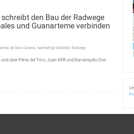
 schreibt den Bau der Radwege
enales und Guanarteme verbinden
almas de Gran Canaria
,
nachhaltige Mobilität
,
Radwege
 und über Pérez del Toro, Juan XXIII und Barranquillo Don
Le
Ki