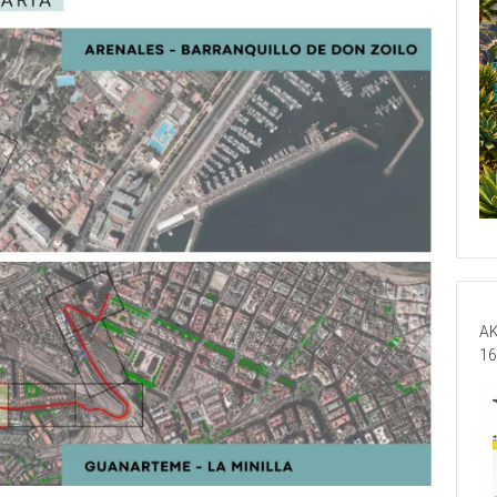
AK
16