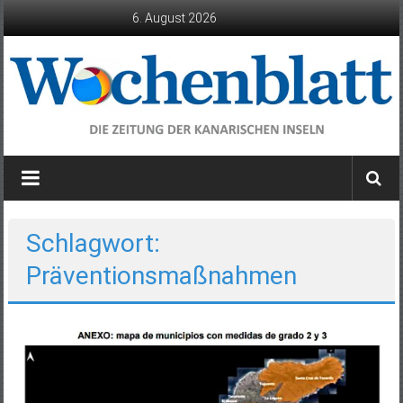
Zum
6. August 2026
Inhalt
springen
Wochenblatt
die
Zeitung
der
Schlagwort:
Kanarischen
Präventionsmaßnahmen
Inseln