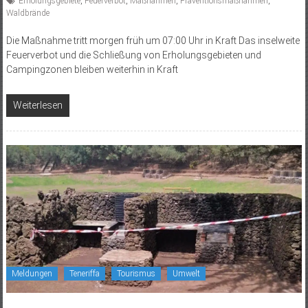
Erholungsgebiete
,
Feuerverbot
,
Maßnahmen
,
Präventionsmaßnahmen
,
Waldbrände
Die Maßnahme tritt morgen früh um 07:00 Uhr in Kraft Das inselweite
Feuerverbot und die Schließung von Erholungsgebieten und
Campingzonen bleiben weiterhin in Kraft
Weiterlesen
Meldungen
Teneriffa
Tourismus
Umwelt