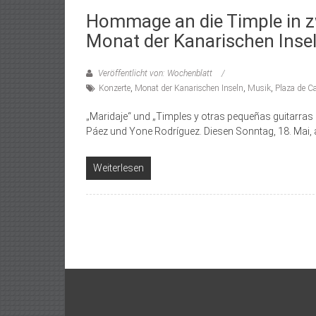
Hommage an die Timple in z
Monat der Kanarischen Inse
Veröffentlicht von: Wochenblatt
Konzerte
,
Monat der Kanarischen Inseln
,
Musik
,
Plaza de C
„Maridaje“ und „Timples y otras pequeñas guitarras
Páez und Yone Rodríguez. Diesen Sonntag, 18. Mai, 
Weiterlesen