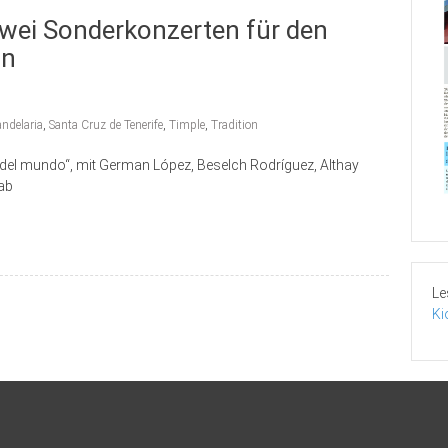
wei Sonderkonzerten für den
ln
andelaria
,
Santa Cruz de Tenerife
,
Timple
,
Tradition
 del mundo“, mit German López, Beselch Rodríguez, Althay
ab
Le
Ki