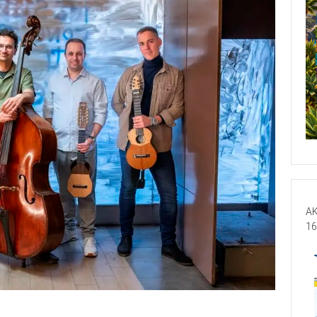
AK
16