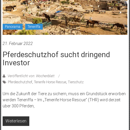
Panorama
Teneriffa
21. Februar 2022
Pferdeschutzhof sucht dringend
Investor
Veröffentlicht von: Wochenblatt
Pferdeschutzhof
,
Tenerife Horse Rescue
,
Tierschutz
Um die Zukunft der Tiere zu sichern, muss ein Grundstück erworben
werden Teneriffa – Im „Tenerife Horse Rescue“ (THR) wird derzeit
über 300 Pferden,
Weiterlesen