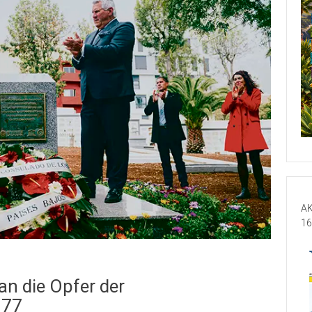
AK
16
an die Opfer der
977