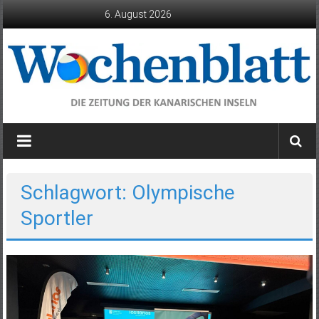
Zum
6. August 2026
Inhalt
springen
Wochenblatt
die
Zeitung
der
Schlagwort: Olympische
Kanarischen
Sportler
Inseln