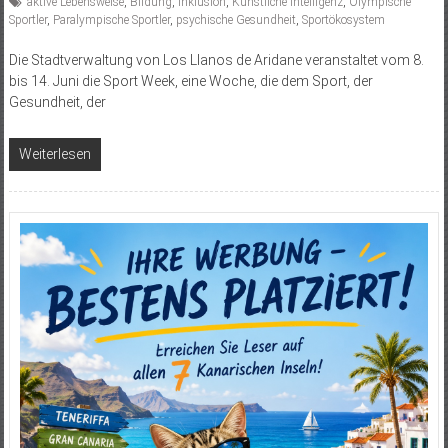
aktive Lebensweise
,
Bildung
,
Inklusion
,
Künstliche Intelligenz
,
Olympische
Sportler
,
Paralympische Sportler
,
psychische Gesundheit
,
Sportökosystem
Die Stadtverwaltung von Los Llanos de Aridane veranstaltet vom 8.
bis 14. Juni die Sport Week, eine Woche, die dem Sport, der
Gesundheit, der
Weiterlesen