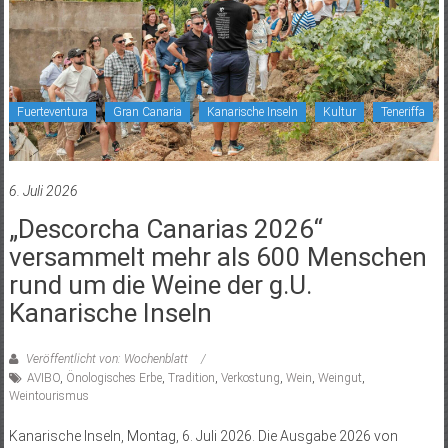
Fuerteventura
Gran Canaria
Kanarische Inseln
Kultur
Teneriffa
6. Juli 2026
„Descorcha Canarias 2026“
versammelt mehr als 600 Menschen
rund um die Weine der g.U.
Kanarische Inseln
Veröffentlicht von: Wochenblatt
AVIBO
,
Önologisches Erbe
,
Tradition
,
Verkostung
,
Wein
,
Weingut
,
Weintourismus
Kanarische Inseln, Montag, 6. Juli 2026. Die Ausgabe 2026 von