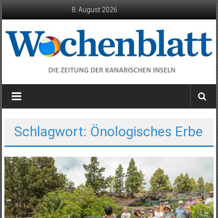
Zum
8. August 2026
Inhalt
springen
Wochenblatt
die
Zeitung
der
Schlagwort: Önologisches Erbe
Kanarischen
Inseln