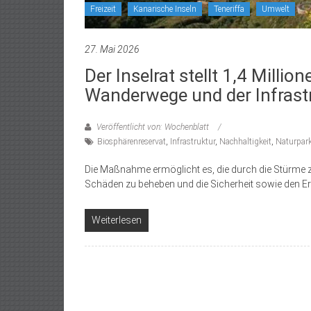
Freizeit
Kanarische Inseln
Teneriffa
Umwelt
27. Mai 2026
Der Inselrat stellt 1,4 Milli
Wanderwege und der Infrastr
Veröffentlicht von: Wochenblatt
Biosphärenreservat
,
Infrastruktur
,
Nachhaltigkeit
,
Naturpar
Die Maßnahme ermöglicht es, die durch die Stürm
Schäden zu beheben und die Sicherheit sowie den Er
Weiterlesen