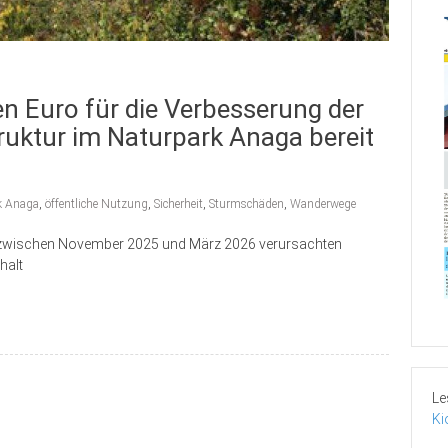
onen Euro für die Verbesserung der
uktur im Naturpark Anaga bereit
k Anaga
,
öffentliche Nutzung
,
Sicherheit
,
Sturmschäden
,
Wanderwege
e zwischen November 2025 und März 2026 verursachten
halt
Le
Ki