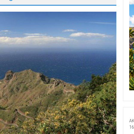
AK
16