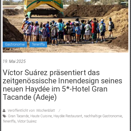
Gastronomie
Teneriffa
19. Mai 2025
Víctor Suárez präsentiert das
zeitgenössische Innendesign seines
neuen Haydée im 5*-Hotel Gran
Tacande (Adeje)
Veröffentlicht von: Wochenblatt
Gran Tacande
,
Haute Cuisine
,
Haydée Restaurant
,
nachhaltige Gastronomie
,
Teneriffa
,
Víctor Suárez