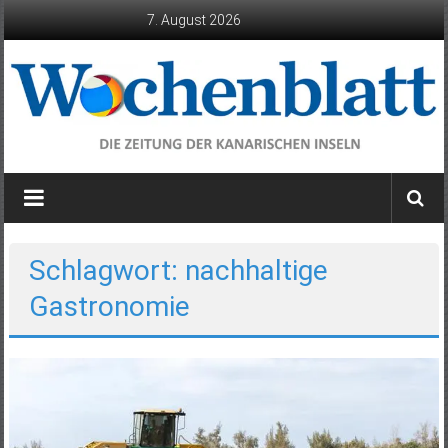
Zum
7. August 2026
Inhalt
springen
Wochenblatt
die
Zeitung
der
Schlagwort: nachhaltige
Kanarischen
Gastronomie
Inseln