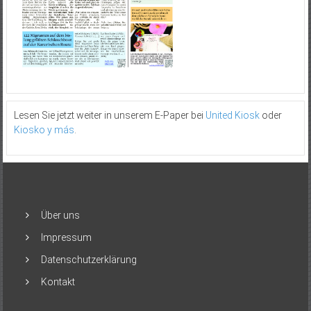
Lesen Sie jetzt weiter in unserem E-Paper bei
United Kiosk
oder
Kiosko y más
.
Über uns
Impressum
Datenschutzerklärung
Kontakt