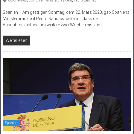
Coronavirus
,
Covid-19
,
Ministerpräsident
,
Pedro Sánchez
Spanien – Am gestrigen Sonntag, dem 22. März 2020, gab Spaniens
Ministerpräsident Pedro Sánchez bekannt, dass der
Ausnahmezustand um weitere zwei Wochen bis zum
Weiterlesen
Spanien