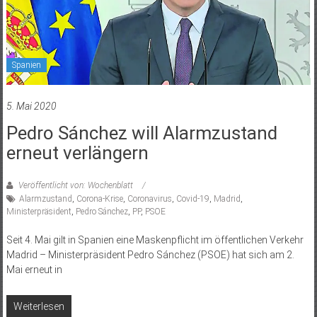
Spanien
5. Mai 2020
Pedro Sánchez will Alarmzustand
erneut verlängern
Veröffentlicht von: Wochenblatt
Alarmzustand
,
Corona-Krise
,
Coronavirus
,
Covid-19
,
Madrid
,
Ministerpräsident
,
Pedro Sánchez
,
PP
,
PSOE
Seit 4. Mai gilt in Spanien eine Maskenpflicht im öffentlichen Verkehr
Madrid – Ministerpräsident Pedro Sánchez (PSOE) hat sich am 2.
Mai erneut in
Weiterlesen