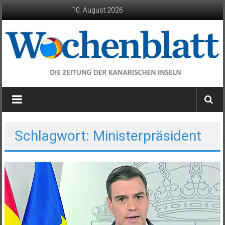
Zum
10. August 2026
Inhalt
springen
Wochenblatt
die
Zeitung
der
Schlagwort: Ministerpräsident
Kanarischen
Inseln