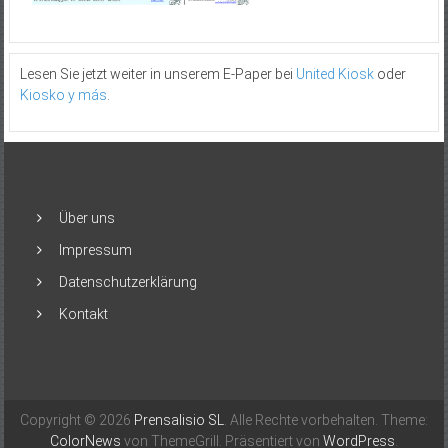
Lesen Sie jetzt weiter in unserem E-Paper bei
United Kiosk
oder
Kiosko y más
.
Über uns
Impressum
Datenschutzerklärung
Kontakt
Copyright © 2026
Prensalisio SL
. Alle Rechte vorbehalten. Theme:
ColorNews
von ThemeGrill. Präsentiert von
WordPress
.