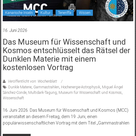
Kanarische Inseln
Kultur
Teneriffa
Wissen
16. Juni 2026
Das Museum für Wissenschaft und
Kosmos entschlüsselt das Rätsel der
Dunklen Materie mit einem
kostenlosen Vortrag
Veröffentlicht von: Wochenblatt
Dunkle Materie
,
Gammastrahlen
,
Hochenergie-Astrophysik
,
Miguel Ángel
Sánchez-Conde
,
Multidark-Tagung
,
Museum für Wissenschaft und Kosmos
,
Wissenschaft
16. Juni 2026. Das Museum für Wissenschaft und Kosmos (MCC)
veranstaltet an diesem Freitag, dem 19. Juni, einen
populärwissenschaftlichen Vortrag mit dem Titel „Gammastrahlen