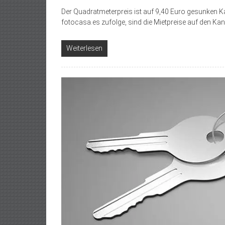
Der Quadratmeterpreis ist auf 9,40 Euro gesunken Ka
fotocasa.es zufolge, sind die Mietpreise auf den Ka
Weiterlesen