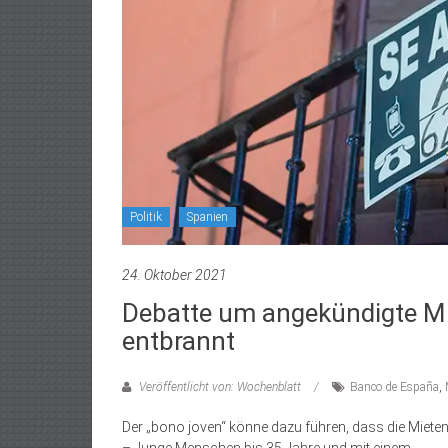
Politik
Spanien
24. Oktober 2021
Debatte um angekündigte Mi
entbrannt
Veröffentlicht von: Wochenblatt
Banco de España
,
Der „bono joven“ könne dazu führen, dass die Miete
– Junge Menschen bis 35 Jahre und mit einem