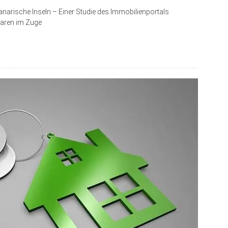
narische Inseln – Einer Studie des Immobilienportals
naren im Zuge