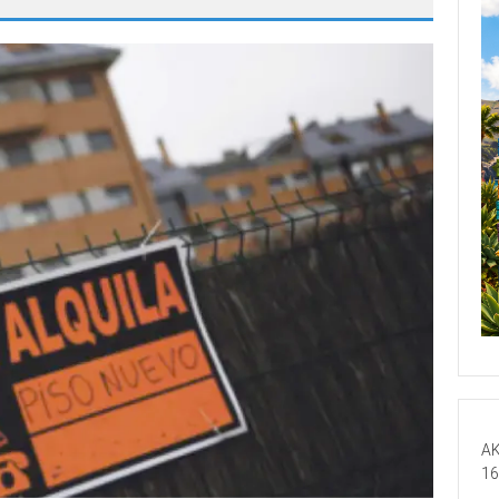
AK
16