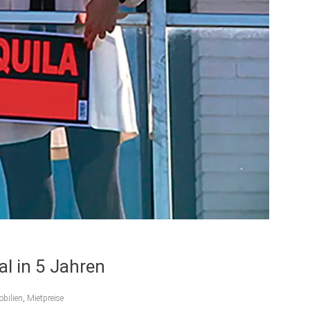
l in 5 Jahren
bilien
,
Mietpreise