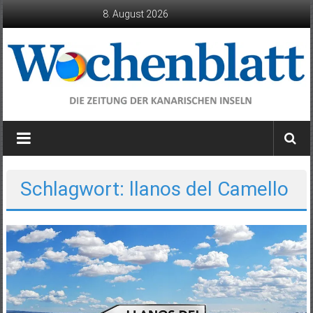
Zum
8. August 2026
Inhalt
springen
Wochenblatt
die
Zeitung
der
Schlagwort: llanos del Camello
Kanarischen
Inseln