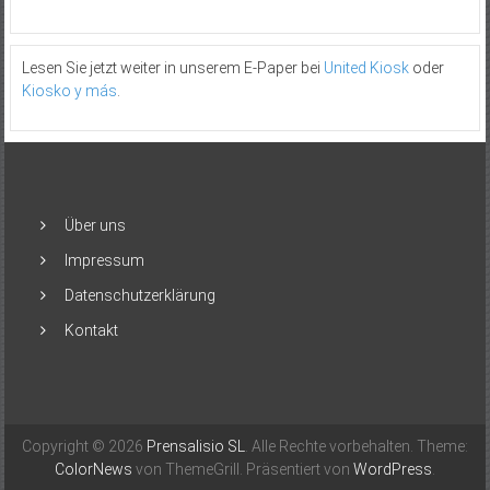
Lesen Sie jetzt weiter in unserem E-Paper bei
United Kiosk
oder
Kiosko y más
.
Über uns
Impressum
Datenschutzerklärung
Kontakt
Copyright © 2026
Prensalisio SL
. Alle Rechte vorbehalten. Theme:
ColorNews
von ThemeGrill. Präsentiert von
WordPress
.