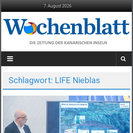
Zum
7. August 2026
Inhalt
springen
Wochenblatt
die
Zeitung
der
Schlagwort: LIFE Nieblas
Kanarischen
Inseln