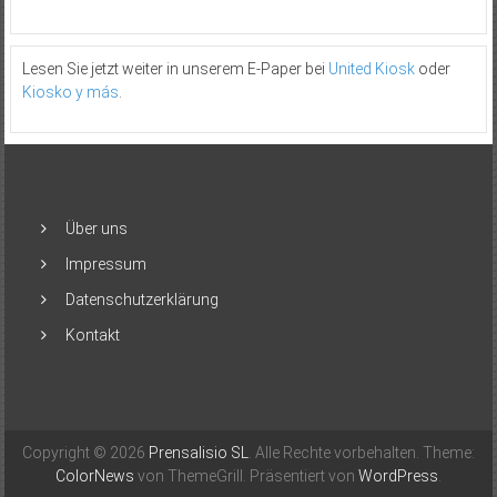
Lesen Sie jetzt weiter in unserem E-Paper bei
United Kiosk
oder
Kiosko y más
.
Über uns
Impressum
Datenschutzerklärung
Kontakt
Copyright © 2026
Prensalisio SL
. Alle Rechte vorbehalten. Theme:
ColorNews
von ThemeGrill. Präsentiert von
WordPress
.