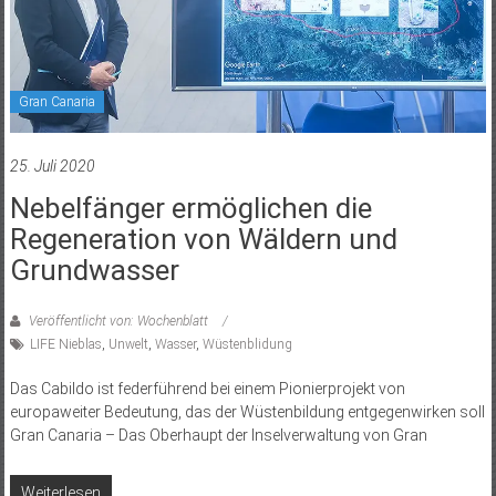
Gran Canaria
25. Juli 2020
Nebelfänger ermöglichen die
Regeneration von Wäldern und
Grundwasser
Veröffentlicht von: Wochenblatt
LIFE Nieblas
,
Unwelt
,
Wasser
,
Wüstenblidung
Das Cabildo ist federführend bei einem Pionierprojekt von
europaweiter Bedeutung, das der Wüstenbildung entgegenwirken soll
Gran Canaria – Das Oberhaupt der Inselverwaltung von Gran
Weiterlesen