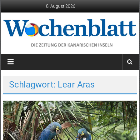
Zum
8. August 2026
Inhalt
springen
Wochenblatt
die
Zeitung
der
Schlagwort: Lear Aras
Kanarischen
Inseln