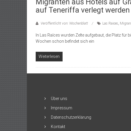
Migranten aus Hotels auf Gr
auf Teneriffa verlegt werden
Veröffentlicht von: Wochenblatt
Las Raices
,
Migran
In Las Raíces wurden Zelte aufgebaut, die Platz für b
Wochen schon befindet sich ein
Weiterlesen
Über uns
Impressum
Datenschutzerklärung
Kontakt