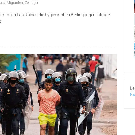
ces
,
Migranten
,
Zeltlager
pektion in Las Raíces die hygienischen Bedingungen infrage
ei
Le
Ki