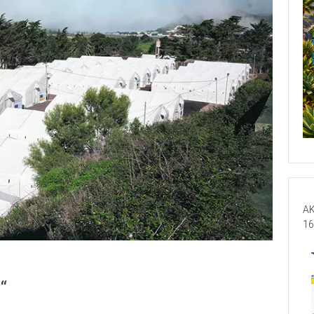
AK
16
“