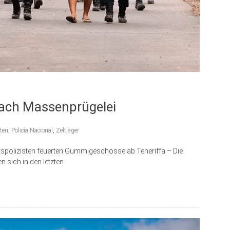
nach Massenprügelei
ten
,
Policía Nacional
,
Zeltlager
ftspolizisten feuerten Gummigeschosse ab Teneriffa – Die
 sich in den letzten