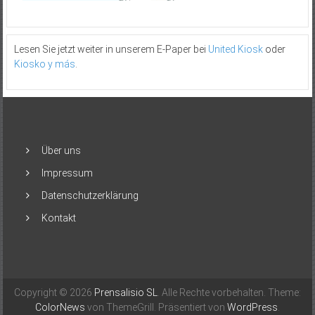
Lesen Sie jetzt weiter in unserem E-Paper bei
United Kiosk
oder
Kiosko y más
.
Über uns
Impressum
Datenschutzerklärung
Kontakt
Copyright © 2026
Prensalisio SL
. Alle Rechte vorbehalten. Theme:
ColorNews
von ThemeGrill. Präsentiert von
WordPress
.