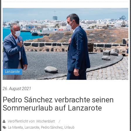
Lanzarote
26. August 2021
Pedro Sánchez verbrachte seinen
Sommerurlaub auf Lanzarote
Veröffentlicht von: Wochenblatt
La Mareta
,
Lanzarote
,
Pedro Sánchez
,
Urlaub