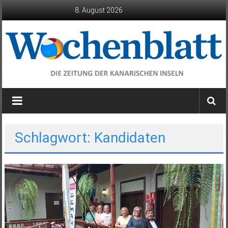
Zum
8. August 2026
Inhalt
springen
Wochenblatt
die
Zeitung
der
Schlagwort: Kandidaten
Kanarischen
Inseln