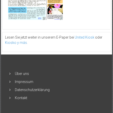
Lesen Sie jetzt weiter in unserem E-Paper bei
United Kiosk
oder
Kiosko y más
.
Über uns
Impressum
Datenschutzerklärung
Kontakt