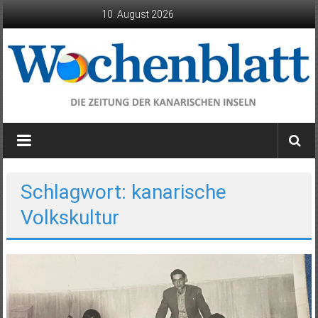
Zum
10. August 2026
Inhalt
springen
Wochenblatt
die
Zeitung
der
Schlagwort: kanarische
Kanarischen
Volkskultur
Inseln