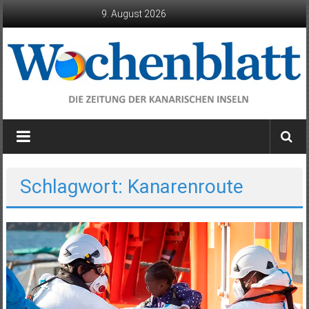
Zum
9. August 2026
Inhalt
springen
Wochenblatt
die
Zeitung
der
Schlagwort: Kanarenroute
Kanarischen
Inseln