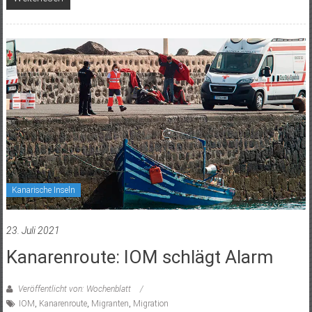
Kanarische Inseln
23. Juli 2021
Kanarenroute: IOM schlägt Alarm
Veröffentlicht von: Wochenblatt
IOM
,
Kanarenroute
,
Migranten
,
Migration