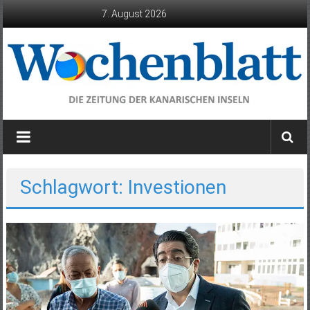
Zum
7. August 2026
Inhalt
springen
Wochenblatt
die
Zeitung
der
Schlagwort: Investionen
Kanarischen
Inseln