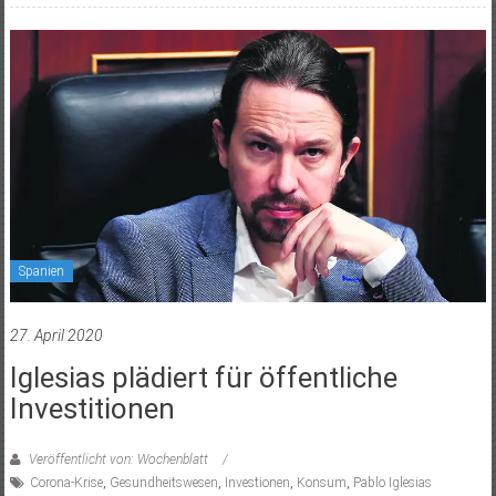
Spanien
27. April 2020
Iglesias plädiert für öffentliche
Investitionen
Veröffentlicht von: Wochenblatt
Corona-Krise
,
Gesundheitswesen
,
Investionen
,
Konsum
,
Pablo Iglesias