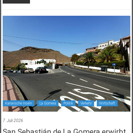
Kanarische Inseln
La Gomera
Politik
Verkehr
Wirtschaft
7. Juli 2026
San Sebastián de La Gomera erwirbt