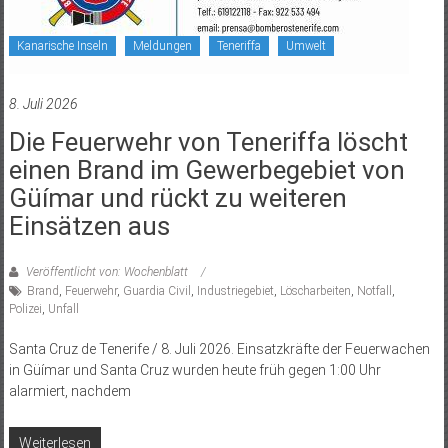
Kanarische Inseln
Meldungen
Teneriffa
Umwelt
8. Juli 2026
Die Feuerwehr von Teneriffa löscht
einen Brand im Gewerbegebiet von
Güímar und rückt zu weiteren
Einsätzen aus
Veröffentlicht von: Wochenblatt
Brand
,
Feuerwehr
,
Guardia Civil
,
Industriegebiet
,
Löscharbeiten
,
Notfall
,
Polizei
,
Unfall
Santa Cruz de Tenerife / 8. Juli 2026. Einsatzkräfte der Feuerwachen
in Güímar und Santa Cruz wurden heute früh gegen 1:00 Uhr
alarmiert, nachdem
Weiterlesen