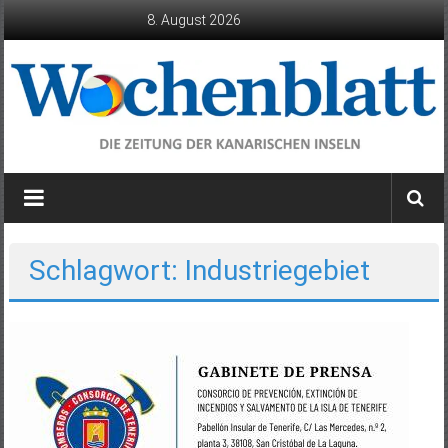
Zum
8. August 2026
Inhalt
springen
Wochenblatt
die
Zeitung
der
Schlagwort: Industriegebiet
Kanarischen
Inseln