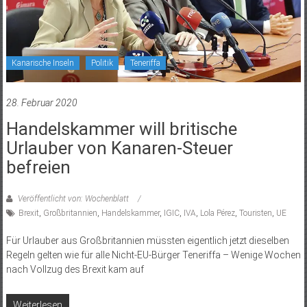
Kanarische Inseln
Politik
Teneriffa
28. Februar 2020
Handelskammer will britische
Urlauber von Kanaren-Steuer
befreien
Veröffentlicht von: Wochenblatt
Brexit
,
Großbritannien
,
Handelskammer
,
IGIC
,
IVA
,
Lola Pérez
,
Touristen
,
UE
Für Urlauber aus Großbritannien müssten eigentlich jetzt dieselben
Regeln gelten wie für alle Nicht-EU-Bürger Teneriffa – Wenige Wochen
nach Vollzug des Brexit kam auf
Weiterlesen