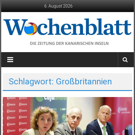
Zum
6. August 2026
Inhalt
springen
Wochenblatt
die
Zeitung
der
Schlagwort: Großbritannien
Kanarischen
Inseln