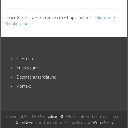
Lesen Sie jetzt weiter in unserem E-Paper bei
United Kiosk
oder
Kiosko y más
.
Über uns
Impressum
Datenschutzerklärung
Kontakt
Copyright © 2026
Prensalisio SL
. Alle Rechte vorbehalten. Theme:
ColorNews
von ThemeGrill. Präsentiert von
WordPress
.