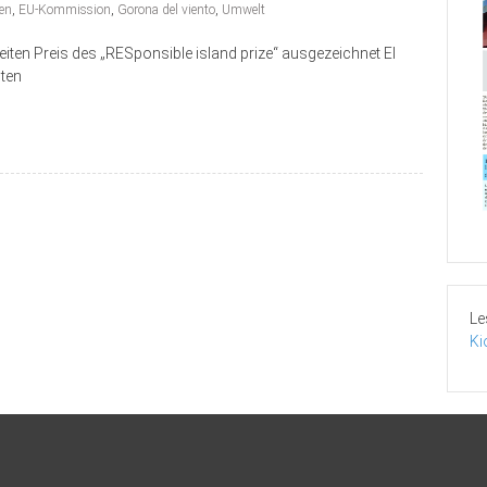
ien
,
EU-Kommission
,
Gorona del viento
,
Umwelt
ten Preis des „RESponsible island prize“ ausgezeichnet El
ten
Le
Ki