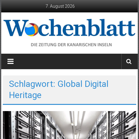
Zum
7. August 2026
Inhalt
springen
Wochenblatt
die
Zeitung
der
Schlagwort: Global Digital
Kanarischen
Heritage
Inseln