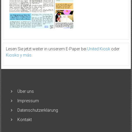
Lesen Sie jetzt weiter in unserem E-Paper bei
United Kiosk
oder
Kiosko y más
.
Über uns
Impressum
Datenschutzerklärung
Kontakt