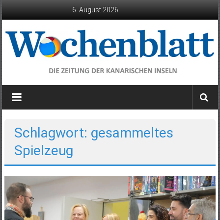
Zum
6. August 2026
Inhalt
springen
Wochenblatt
die
Zeitung
der
Schlagwort: gesammeltes
Kanarischen
Spielzeug
Inseln