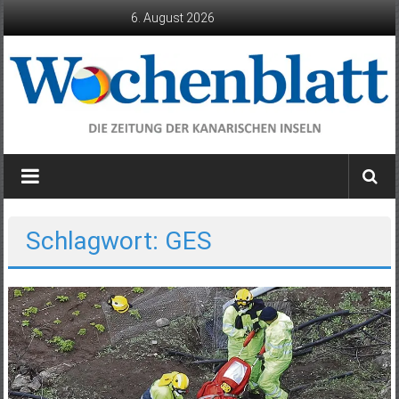
Zum
6. August 2026
Inhalt
springen
Wochenblatt
die
Zeitung
der
Schlagwort: GES
Kanarischen
Inseln