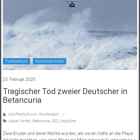
Fuerteventura
Kanarische Inseln
25. Februar 2020
Tragischer Tod zweier Deutscher in
Betancuria
Veröffentlicht von: Wochenblatt
Aguas Verdes
,
Betancuria
,
GES
,
tragischer
Zwei Brüder und deren Nichte wurden, als sie ein Selfie an der Playa
del Valle machten, von einer Woge ins Meer gerissen Fuerteventura –