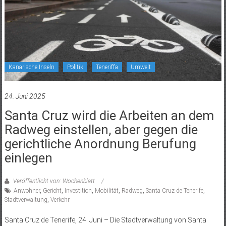
Kanarische Inseln
Politik
Teneriffa
Umwelt
24. Juni 2025
Santa Cruz wird die Arbeiten an dem
Radweg einstellen, aber gegen die
gerichtliche Anordnung Berufung
einlegen
Veröffentlicht von: Wochenblatt
Anwohner
,
Gericht
,
Investition
,
Mobilität
,
Radweg
,
Santa Cruz de Tenerife
,
Stadtverwaltung
,
Verkehr
Santa Cruz de Tenerife, 24. Juni – Die Stadtverwaltung von Santa