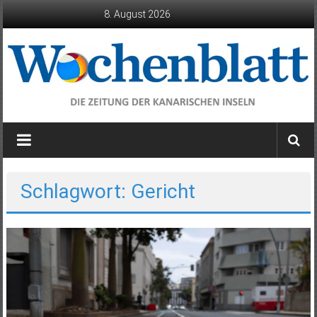
Zum
8. August 2026
Inhalt
springen
Wochenblatt
die
Zeitung
der
Schlagwort: Gericht
Kanarischen
Inseln