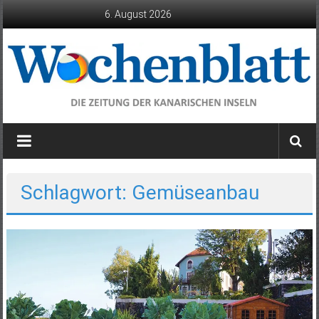
Zum
6. August 2026
Inhalt
springen
Wochenblatt
die
Zeitung
der
Schlagwort: Gemüseanbau
Kanarischen
Inseln