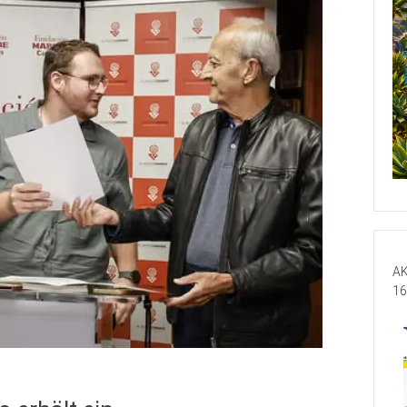
AK
16