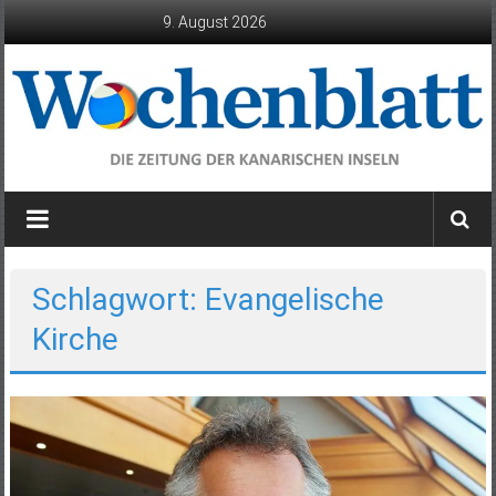
Zum
9. August 2026
Inhalt
springen
Wochenblatt
die
Zeitung
der
Schlagwort: Evangelische
Kanarischen
Kirche
Inseln