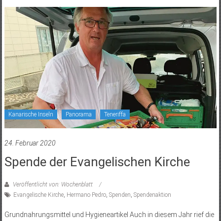
Kanarische Inseln
Panorama
Teneriffa
24. Februar 2020
Spende der Evangelischen Kirche
Veröffentlicht von: Wochenblatt
Evangelische Kirche
,
Hermano Pedro
,
Spenden
,
Spendenaktion
Grundnahrungsmittel und Hygieneartikel Auch in diesem Jahr rief die