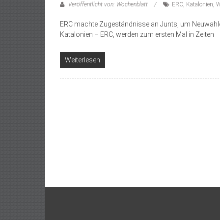
Veröffentlicht von: Wochenblatt
ERC
,
Katalonien
,
W
ERC machte Zugeständnisse an Junts, um Neuwahlen 
Katalonien – ERC, werden zum ersten Mal in Zeiten
Weiterlesen