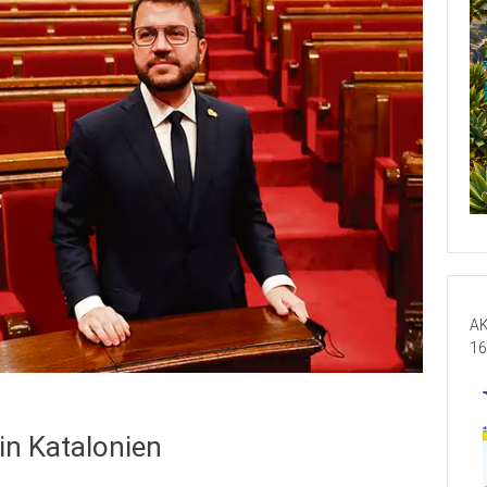
AK
16
in Katalonien