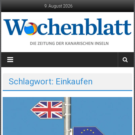
Zum
9. August 2026
Inhalt
springen
Wochenblatt
die
Zeitung
der
Schlagwort: Einkaufen
Kanarischen
Inseln