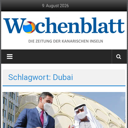
Zum
9. August 2026
Inhalt
springen
Wochenblatt
die
Zeitung
der
Schlagwort: Dubai
Kanarischen
Inseln