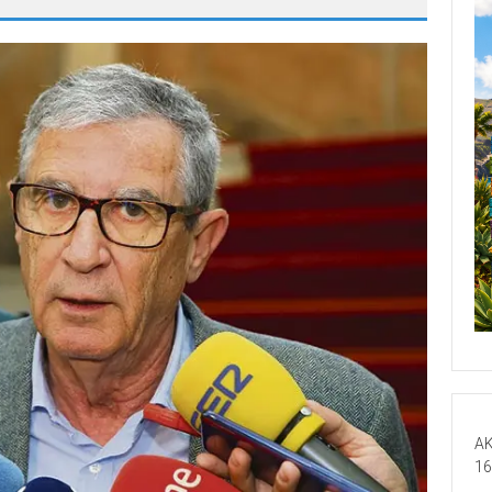
AK
16