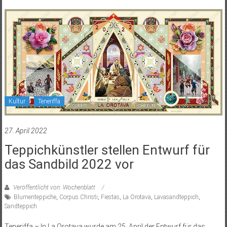
Kultur
Teneriffa
27. April 2022
Teppichkünstler stellen Entwurf für
das Sandbild 2022 vor
Veröffentlicht von: Wochenblatt
Blumenteppiche
,
Corpus Christi
,
Fiestas
,
La Orotava
,
Lavasandteppich
,
Sandteppich
Teneriffa – In La Orotava wurde am 25. April der Entwurf für das