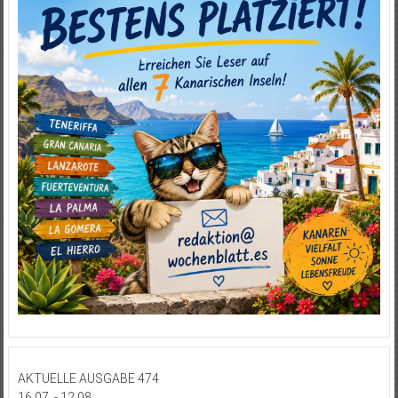
AKTUELLE AUSGABE 474
16.07. - 12.08.