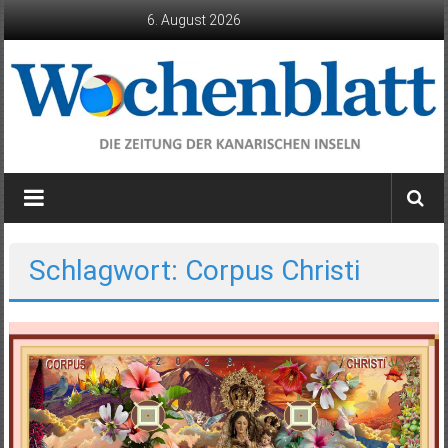
Zum
6. August 2026
Inhalt
springen
Wochenblatt
die
Zeitung
der
Schlagwort: Corpus Christi
Kanarischen
Inseln