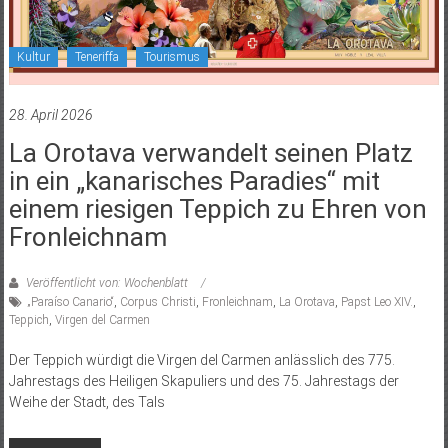
Kultur
Teneriffa
Tourismus
28. April 2026
La Orotava verwandelt seinen Platz
in ein „kanarisches Paradies“ mit
einem riesigen Teppich zu Ehren von
Fronleichnam
Veröffentlicht von: Wochenblatt
„Paraíso Canario“
,
Corpus Christi
,
Fronleichnam
,
La Orotava
,
Papst Leo XIV.
,
Teppich
,
Virgen del Carmen
Der Teppich würdigt die Virgen del Carmen anlässlich des 775.
Jahrestags des Heiligen Skapuliers und des 75. Jahrestags der
Weihe der Stadt, des Tals