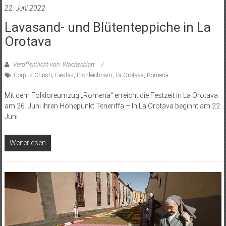
22. Juni 2022
Lavasand- und Blütenteppiche in La
Orotava
Veröffentlicht von: Wochenblatt
Corpus Christi
,
Fiestas
,
Fronleichnam
,
La Orotava
,
Romería
Mit dem Folkloreumzug „Romería“ erreicht die Festzeit in La Orotava
am 26. Juni ihren Höhepunkt Teneriffa – In La Orotava beginnt am 22.
Juni
Weiterlesen