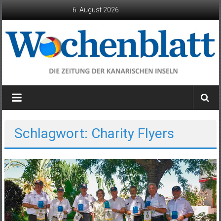
Zum
6. August 2026
Inhalt
springen
Wochenblatt
die
Zeitung
der
Schlagwort: Charity Flyers
Kanarischen
Inseln