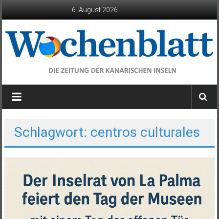
Zum
6. August 2026
Inhalt
springen
Wochenblatt
die
Zeitung
der
Schlagwort: centros culturales
Kanarischen
Inseln