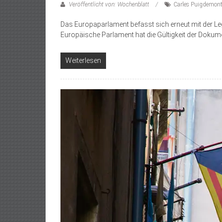
Veröffentlicht von: Wochenblatt
Carles Puigdemon
Das Europaparlament befasst sich erneut mit der L
Europäische Parlament hat die Gültigkeit der Dokum
Weiterlesen