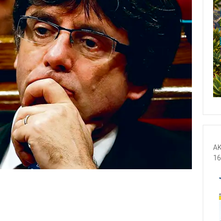
AK
16