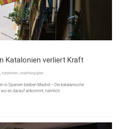
Katalonien verliert Kraft
t
,
Katalonien
,
Unabhängigkeit
 in Spanien bleiben Madrid – Die katalanische
, wo es darauf ankommt, nämlich