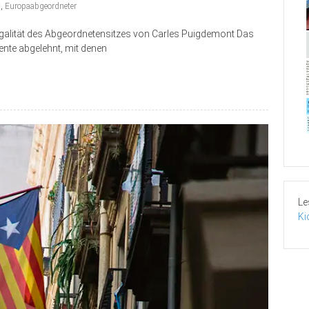
t
,
Europaabgeordneter
egalität des Abgeordnetensitzes von Carles Puigdemont Das
ente abgelehnt, mit denen
Le
Ki