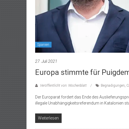
Spanien
27. Juli 2021
Europa stimmte für Puigde
Veröffentlicht von: Wochenblatt
Begnadigungen
,
C
Der Europarat fordert das Ende des Auslieferungsp
illegale Unabhängigkeitsreferendum in Katalonien st
Weiterlesen